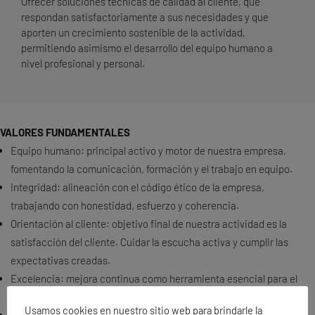
Ofrecer soluciones técnicas de calidad al cliente, que
respondan satisfactoriamente a sus necesidades y que
aporten un crecimiento sostenible de la actividad,
permitiendo asimismo el desarrollo del equipo humano a
nivel profesional y personal.
VALORES FUNDAMENTALES
Equipo humano: principal activo y motor de nuestra empresa,
fomentando la comunicación, formación y el trabajo en equipo.
Integridad: alineación con el código ético de la empresa,
trabajando con honestidad, esfuerzo y coherencia.
Orientación al cliente: objetivo final de nuestra actividad es la
satisfacción del cliente. Cuidar la escucha activa y cumplir las
expectativas creadas.
Excelencia: mejora continua como herramienta esencial para el
éxito.
Usamos cookies en nuestro sitio web para brindarle la