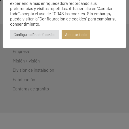
Orientación a resultados: fijación de objetivos retadores y
experiencia más enriquecedora recordando sus
seguimiento de los mismos, optimizando la gestión de recursos.
preferencias y visitas repetidas. Al hacer clic en "Aceptar
todo", acepta el uso de TODAS las cookies. Sin embargo,
puede visitar la "Configuración de cookies" para cambiar su
consentimiento.
Configuración de Cookies
Aceptar todo
SOGRANI
Empresa
Misión + visión
División de instalación
Fabricación
Canteras de granito