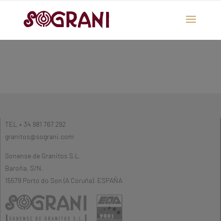
TEL + 34 981 767 292
granitos@sograni.com
Sonense de Granitos S.L.
Baroña, S/N.
15579 Porto do Son (A Coruña). ESPAÑA