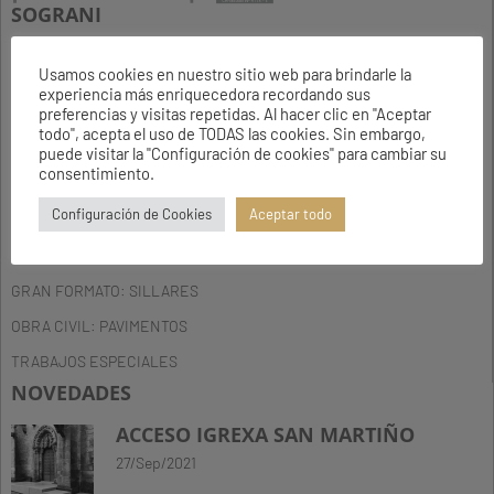
SOGRANI
INICIO
Usamos cookies en nuestro sitio web para brindarle la
SOGRANI
experiencia más enriquecedora recordando sus
preferencias y visitas repetidas. Al hacer clic en "Aceptar
SERVICIOS
todo", acepta el uso de TODAS las cookies. Sin embargo,
puede visitar la "Configuración de cookies" para cambiar su
PROYECTOS
consentimiento.
CONTACTO
Configuración de Cookies
Aceptar todo
COMO TRABAJAMOS
EDIFICACIÓN: FACHADAS
GRAN FORMATO: SILLARES
OBRA CIVIL: PAVIMENTOS
TRABAJOS ESPECIALES
NOVEDADES
ACCESO IGREXA SAN MARTIÑO
27/Sep/2021