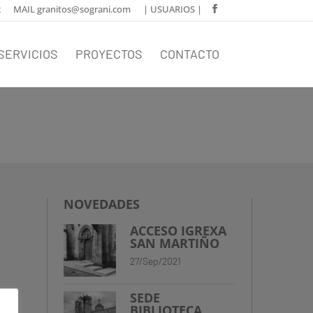
2
MAIL granitos@sograni.com
| USUARIOS |
SERVICIOS
PROYECTOS
CONTACTO
NOVEDADES
ACCESO IGREXA
SAN MARTIÑO
27/Sep/2021
SEDE
BIBLIOTECA