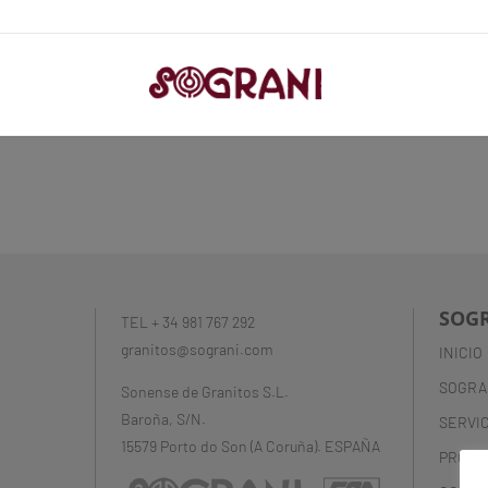
SOG
TEL + 34 981 767 292
granitos@sograni.com
INICIO
SOGRA
Sonense de Granitos S.L.
Baroña, S/N.
SERVI
15579 Porto do Son (A Coruña). ESPAÑA
PROYE