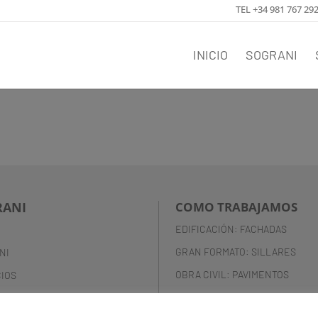
TEL +34 981 767 29
INICIO
SOGRANI
RANI
COMO TRABAJAMOS
EDIFICACIÓN: FACHADAS
GRAN FORMATO: SILLARES
NI
OBRA CIVIL: PAVIMENTOS
CIOS
TRABAJOS ESPECIALES
CTOS