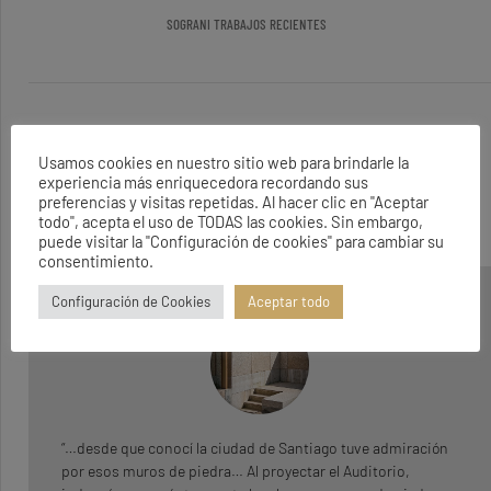
SOGRANI TRABAJOS RECIENTES
NO SE ENCONTRARON RESULTADOS
Usamos cookies en nuestro sitio web para brindarle la
experiencia más enriquecedora recordando sus
La página solicitada no pudo encontrarse. Trate de perfeccionar
preferencias y visitas repetidas. Al hacer clic en "Aceptar
su búsqueda o utilice la navegación para localizar la entrada.
todo", acepta el uso de TODAS las cookies. Sin embargo,
puede visitar la "Configuración de cookies" para cambiar su
consentimiento.
Configuración de Cookies
Aceptar todo
“…desde que conocí la ciudad de Santiago tuve admiración
por esos muros de piedra… Al proyectar el Auditorio,