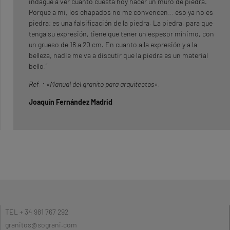
indagué a ver cuánto cuesta hoy hacer un muro de piedra.
Porque a mi, los chapados no me convencen… eso ya no es
piedra; es una falsificación de la piedra. La piedra, para que
tenga su expresión, tiene que tener un espesor mínimo, con
un grueso de 18 a 20 cm. En cuanto a la expresión y a la
belleza, nadie me va a discutir que la piedra es un material
bello.”
Ref. : «Manual del granito para arquitectos».
Joaquín Fernández Madrid
TEL + 34 981 767 292
granitos@sograni.com