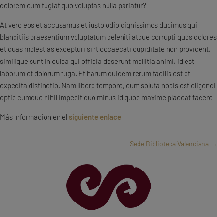
dolorem eum fugiat quo voluptas nulla pariatur?
At vero eos et accusamus et iusto odio dignissimos ducimus qui
blanditiis praesentium voluptatum deleniti atque corrupti quos dolores
et quas molestias excepturi sint occaecati cupiditate non provident,
similique sunt in culpa qui officia deserunt mollitia animi, id est
laborum et dolorum fuga. Et harum quidem rerum facilis est et
expedita distinctio. Nam libero tempore, cum soluta nobis est eligendi
optio cumque nihil impedit quo minus id quod maxime placeat facere
Más información en el
siguiente enlace
Sede Biblioteca Valenciana
→