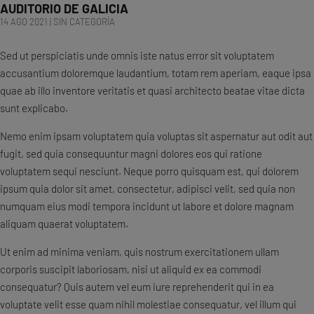
AUDITORIO DE GALICIA
14 AGO 2021
|
SIN CATEGORÍA
Sed ut perspiciatis unde omnis iste natus error sit voluptatem
accusantium doloremque laudantium, totam rem aperiam, eaque ipsa
quae ab illo inventore veritatis et quasi architecto beatae vitae dicta
sunt explicabo.
Nemo enim ipsam voluptatem quia voluptas sit aspernatur aut odit aut
fugit, sed quia consequuntur magni dolores eos qui ratione
voluptatem sequi nesciunt. Neque porro quisquam est, qui dolorem
ipsum quia dolor sit amet, consectetur, adipisci velit, sed quia non
numquam eius modi tempora incidunt ut labore et dolore magnam
aliquam quaerat voluptatem.
Ut enim ad minima veniam, quis nostrum exercitationem ullam
corporis suscipit laboriosam, nisi ut aliquid ex ea commodi
consequatur? Quis autem vel eum iure reprehenderit qui in ea
voluptate velit esse quam nihil molestiae consequatur, vel illum qui